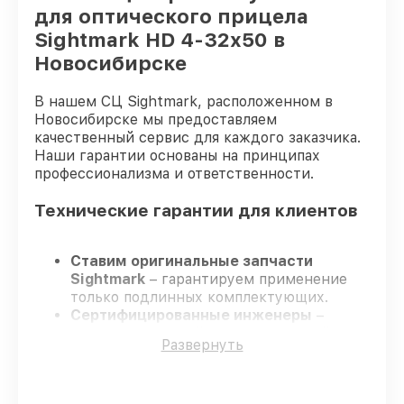
для оптического прицела
Sightmark HD 4-32x50 в
Новосибирске
В нашем СЦ Sightmark, расположенном в
Новосибирске мы предоставляем
качественный сервис для каждого заказчика.
Наши гарантии основаны на принципах
профессионализма и ответственности.
Технические гарантии для клиентов
Ставим оригинальные запчасти
Sightmark
– гарантируем применение
только подлинных комплектующих.
Сертифицированные инженеры
–
проходят жёсткий контроль знаний и
Развернуть
навыков, что подтверждает уровень их
профессионализма.
Заканчиваем ремонт в четко