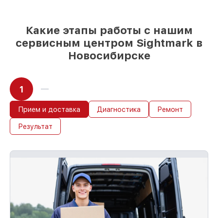
мы готовы рассмотреть варианты под
любые запросы
85%
ремонтов Sightmark завершаются в
Какие этапы работы с нашим
тот же день, при немедленном старте
работ
сервисным центром Sightmark в
Новосибирске
1
Прием и доставка
Диагностика
Ремонт
Результат