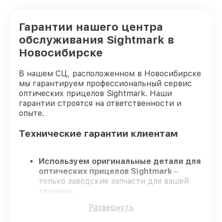
Гарантии нашего центра
обслуживания Sightmark в
Новосибирске
В нашем СЦ, расположенном в Новосибирске
мы гарантируем профессиональный сервис
оптических прицелов Sightmark. Наши
гарантии строятся на ответственности и
опыте.
Технические гарантии клиентам
Используем оригинальные детали для
оптических прицелов Sightmark
–
только заводские запчасти для вашей
техники.
Сертифицированные мастера
–
Развернуть
проходят регулярное обучение, что
подтверждает качество и надёжность