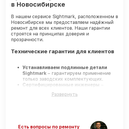
в Новосибирске
В нашем сервисе Sightmark, расположенном в
Новосибирске мы предоставляем надёжный
ремонт для всех клиентов. Наши гарантии
строятся на принципах доверия и
прозрачности.
Технические гарантии для клиентов
Устанавливаем подлинные детали
Sightmark
– гарантируем применение
только заводских комплектующих.
Сертифицированные инженеры
–
проходят строгий отбор, что
Развернуть
гарантирует качество выполняемых
работ.
Соблюдаем сроки ремонта
– ремонт
оптического прицела Sightmark
SM13044BR строго по договоренности.
Гарантийное сопровождение
– все
Есть вопросы по ремонту