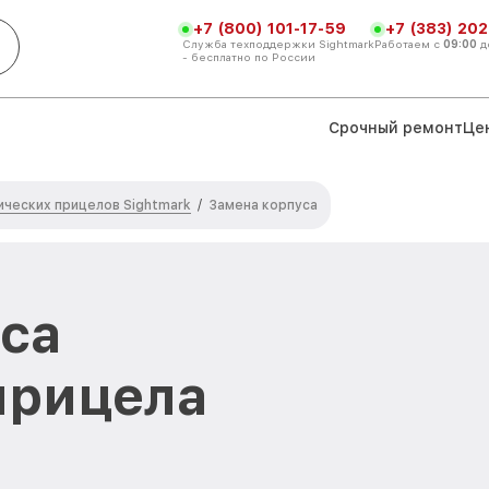
+7 (800) 101-17-59
+7 (383) 202
Служба техподдержки Sightmark
Работаем с
09:00
д
- бесплатно по России
Срочный ремонт
Це
ческих прицелов Sightmark
/
Замена корпуса
са
прицела