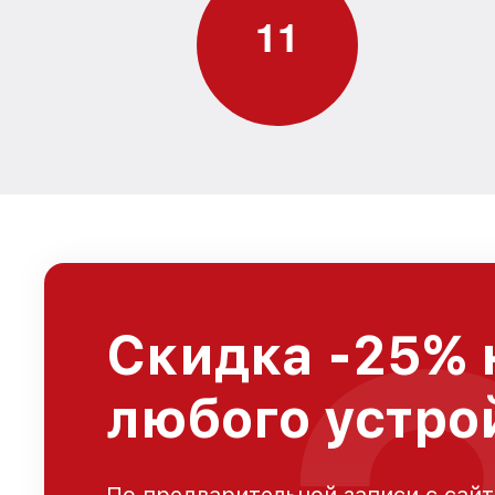
1
1
Скидка -25% 
любого устро