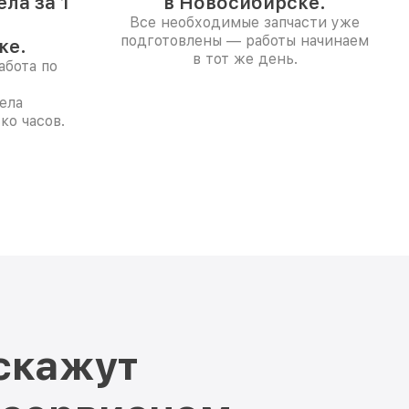
ла за 1
в Новосибирске.
Все необходимые запчасти уже
подготовлены — работы начинаем
ке.
в тот же день.
абота по
ела
ко часов.
скажут