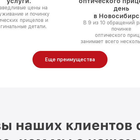
услуги.
оптического прице
аведливые цены на
день
уживание и починку
в Новосибирс
ических прицелов и
В 9 из 10 обращений р
гинальные детали.
починке
оптического приц
занимает всего несколь
Еще преимущества
ы наших клиентов 