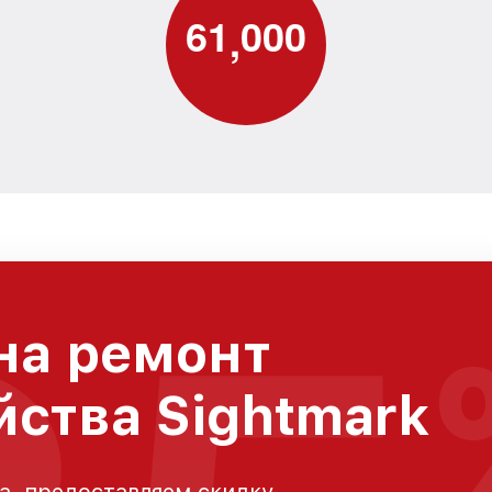
6
1
0
0
0
,
на ремонт
йства Sightmark