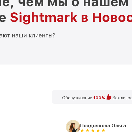
е, чем мы о нашем
ре
Sightmark в Ново
мают наши клиенты?
Обслуживание
100%
Вежливос
Позднякова Ольга