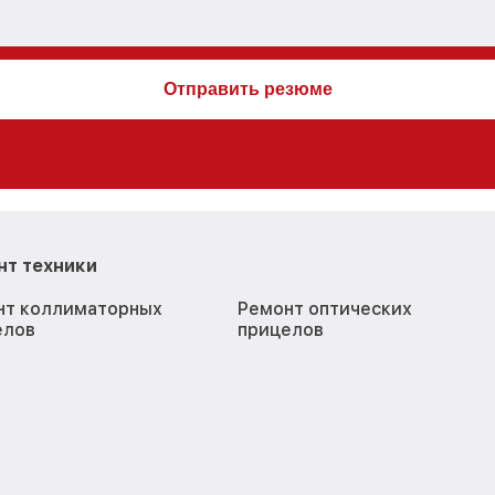
нт техники
нт коллиматорных
Ремонт оптических
елов
прицелов