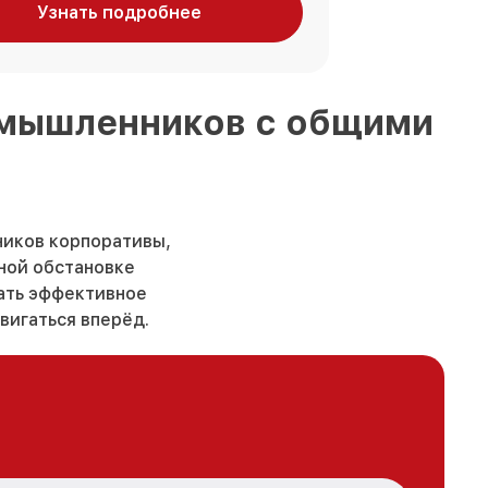
Узнать подробнее
номышленников
с общими
ников корпоративы,
ьной обстановке
вать эффективное
вигаться вперёд.