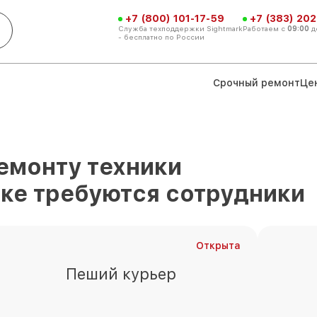
+7 (800) 101-17-59
+7 (383) 202
Служба техподдержки Sightmark
Работаем с
09:00
д
- бесплатно по России
Срочный ремонт
Це
емонту техники
ске
требуются сотрудники
Открыта
Пеший курьер